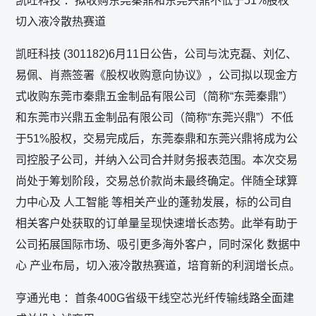
凯旺科技 ：拟收购东莞秦鼎和东莞兴鼎不低于51%股权
切入液冷散热赛道
凯旺科技 (301182)6月11日公告，公司与沈克磊、刘亿、
易佩、肖燕签署《股权收购意向协议》，公司拟以现金方
式收购东莞市秦鼎五金制品有限公司（简称“东莞秦鼎”）
和东莞市兴鼎五金制品有限公司（简称“东莞兴鼎”）不低
于51%股权，交易完成后，东莞泰鼎和东莞兴鼎将成为公
司控股子公司，并纳入公司合并财务报表范围。本次交易
尚处于筹划阶段，交易总价款尚未最终确定。伴随全球算
力中心及 人工智能 等相关产业的蓬勃发展，标的公司自
相关客户处获取的订单量呈现快速增长态势。此举有助于
公司拓展国际市场、吸引更多海外客户，同时深化 数据中
心 产业布局，切入液冷散热赛道，培育新的利润增长点。
亨通光电 ：首条400G省级干线空芯光纤传输线路全面建