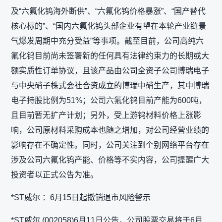
及“六氟化钨海外断供”、“六氟化钨价格暴涨”、“国产替代
核心标的”、“国内六氟化钨头部企业有望在本轮产业链景
气爆发周期中充分受益”等事项。截至目前，公司高纯六
氟化钨目前尚未签署新的任何具有法律约束力的长期或大
额实质性订单协议，且该产品由公司全资子公司博瑞电子
与中央硝子株式会社合资成立的博瑞中硝生产，其中博瑞
电子持股比例为51%；公司六氟化钨目前产能为600吨，
且目前暂无扩产计划；另外，受上游钨材料价格上涨影
响，公司原材料采购成本也随之增加，对公司经营业绩的
影响存在不确定性。同时，公司关注到个别网络平台存在
涉及公司六氟化钨产能、价格等不实内容，公司提醒广大
投资者以正式公告为准。
*ST威尔 ：6月15日起撤销退市风险警示
*ST威尔 (002058)6月11日公告，公司股票交易将于6月