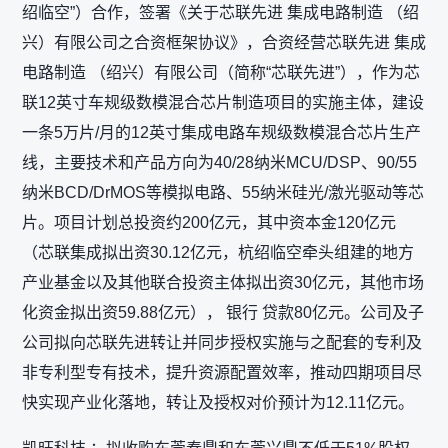
绍临空”）合作，签署《关于芯联先进 集成电路制造 （绍
兴）有限公司之合资框架协议》，合资经营芯联先进 集成
电路制造 （绍兴）有限公司（简称“芯联先进”），作为芯
联12英寸车规级数模混合芯片制造项目的实施主体，建设
一条5万片/月的12英寸集成电路车规级数模混合芯片生产
线，主要技术和产品方向为40/28纳米MCU/DSP、90/55
纳米BCD/DrMOS等模拟电路、55纳米硅光/激光驱动等芯
片。项目计划总投资约200亿元，其中资本金120亿元
（芯联集成拟出资30.12亿元，杭绍临空牵头组建的地方
产业基金以及其他联合投资主体拟出资30亿元，其他市场
化资金拟出资59.88亿元）， 银行 贷款80亿元。公司及子
公司拟向芯联先进转让并同步授权实施与之配套的专利及
非专利型专有技术，提升资源配置效率，推动四期项目尽
快实现产业化落地，转让及授权对价预计为12.11亿元。