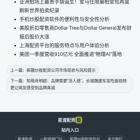
亚洲拍场上最贵手袋诞生！爱马仕限量柏金包再度
刷新世界拍卖纪录
手机炒股配资软件的便利性与安全性分析
美股折扣零售商Dollar Tree与Dollar General发布财
报后股价大涨
上海配资平台的服务特点与用户体验分析
美团一季度营收910亿元 全面推进“物理AI”落地
上一篇：新疆炒股配资公司市场现状与风险提示
下一篇：知萌肖明超：品牌需要“活人感”，长城魏建军发吃面视频
更让网友感受到品牌真诚
星速配资
站内入口
星速配资
一配资网门户
股票炒股配资开户
关于我们